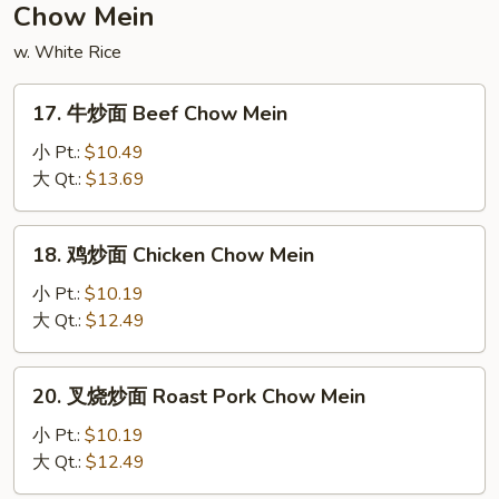
w.
Chow Mein
Veg.
w. White Rice
Soup
17.
17. 牛炒面 Beef Chow Mein
牛
炒
小 Pt.:
$10.49
面
大 Qt.:
$13.69
Beef
Chow
18.
18. 鸡炒面 Chicken Chow Mein
Mein
鸡
炒
小 Pt.:
$10.19
面
大 Qt.:
$12.49
Chicken
Chow
20.
20. 叉烧炒面 Roast Pork Chow Mein
Mein
叉
烧
小 Pt.:
$10.19
炒
大 Qt.:
$12.49
面