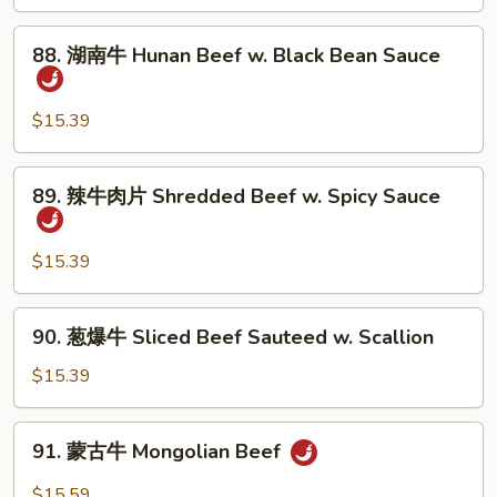
Green
Pepper
88.
88. 湖南牛 Hunan Beef w. Black Bean Sauce
Steak
湖
南
牛
$15.39
Hunan
Beef
89.
89. 辣牛肉片 Shredded Beef w. Spicy Sauce
w.
辣
Black
牛
Bean
肉
$15.39
Sauce
片
Shredded
90.
90. 葱爆牛 Sliced Beef Sauteed w. Scallion
Beef
葱
w.
爆
$15.39
Spicy
牛
Sauce
Sliced
91.
91. 蒙古牛 Mongolian Beef
Beef
蒙
Sauteed
古
$15.59