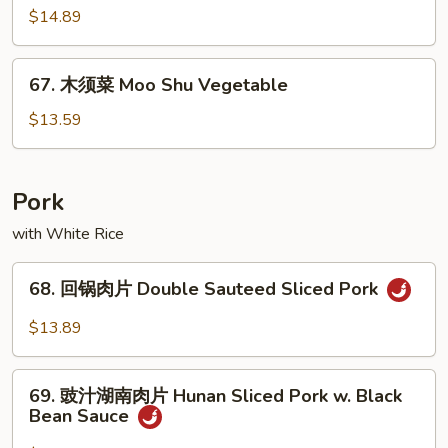
Beef
须
$14.89
虾
Moo
67.
67. 木须菜 Moo Shu Vegetable
Shu
木
Shrimp
须
$13.59
菜
Moo
Shu
Pork
Vegetable
with White Rice
68.
68. 回锅肉片 Double Sauteed Sliced Pork
回
锅
$13.89
肉
片
69.
Double
69. 豉汁湖南肉片 Hunan Sliced Pork w. Black
豉
Bean Sauce
Sauteed
汁
Sliced