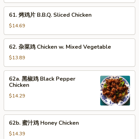
Chicken
w.
61.
61. 烤鸡片 B.B.Q. Sliced Chicken
Chinese
烤
Veg.
鸡
$14.69
片
B.B.Q.
62.
62. 杂菜鸡 Chicken w. Mixed Vegetable
Sliced
杂
Chicken
菜
$13.89
鸡
Chicken
62a.
62a. 黑椒鸡 Black Pepper
w.
黑
Chicken
Mixed
椒
Vegetable
$14.29
鸡
Black
Pepper
62b.
Chicken
62b. 蜜汁鸡 Honey Chicken
蜜
汁
$14.39