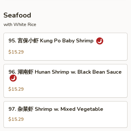
Black
Pepper
Seafood
Beef
with White Rice
95.
95. 宫保小虾 Kung Po Baby Shrimp
宫
保
$15.29
小
虾
96.
Kung
96. 湖南虾 Hunan Shrimp w. Black Bean Sauce
湖
Po
南
Baby
虾
$15.29
Shrimp
Hunan
Shrimp
97.
97. 杂菜虾 Shrimp w. Mixed Vegetable
w.
杂
Black
菜
$15.29
Bean
虾
Sauce