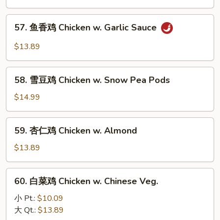
Black
Chicken
Bean
w.
57.
Sauce
57. 鱼香鸡 Chicken w. Garlic Sauce
Broccoli
鱼
香
$13.89
鸡
Chicken
58.
w.
58. 雪豆鸡 Chicken w. Snow Pea Pods
雪
Garlic
豆
$14.99
Sauce
鸡
Chicken
59.
59. 杏仁鸡 Chicken w. Almond
w.
杏
Snow
仁
$13.89
Pea
鸡
Pods
Chicken
60.
60. 白菜鸡 Chicken w. Chinese Veg.
w.
白
Almond
菜
小 Pt.:
$10.09
鸡
大 Qt.:
$13.89