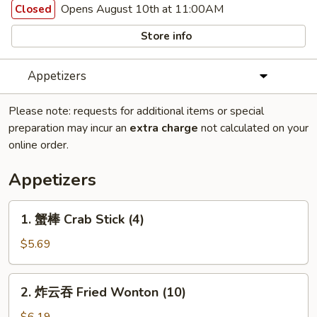
Opens August 10th at 11:00AM
Closed
Store info
Appetizers
Please note: requests for additional items or special
preparation may incur an
extra charge
not calculated on your
online order.
Appetizers
1.
1. 蟹棒 Crab Stick (4)
蟹
棒
$5.69
Crab
Stick
2.
2. 炸云吞 Fried Wonton (10)
(4)
炸
云