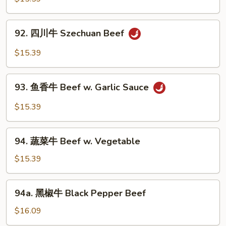
w.
牛
Scallion
Mongolian
92.
Beef
92. 四川牛 Szechuan Beef
四
川
$15.39
牛
Szechuan
93.
Beef
93. 鱼香牛 Beef w. Garlic Sauce
鱼
香
$15.39
牛
Beef
94.
w.
94. 蔬菜牛 Beef w. Vegetable
蔬
Garlic
菜
$15.39
Sauce
牛
Beef
94a.
94a. 黑椒牛 Black Pepper Beef
w.
黑
Vegetable
椒
$16.09
牛