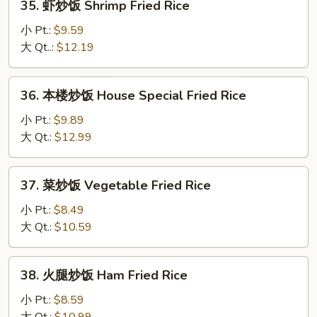
35. 虾炒饭 Shrimp Fried Rice
Pork
虾
Fried
炒
小 Pt.:
$9.59
Rice
饭
大 Qt..:
$12.19
Shrimp
Fried
36.
36. 本楼炒饭 House Special Fried Rice
Rice
本
楼
小 Pt.:
$9.89
炒
大 Qt.:
$12.99
饭
House
37.
37. 菜炒饭 Vegetable Fried Rice
Special
菜
Fried
炒
小 Pt.:
$8.49
Rice
饭
大 Qt.:
$10.59
Vegetable
Fried
38.
38. 火腿炒饭 Ham Fried Rice
Rice
火
腿
小 Pt.:
$8.59
炒