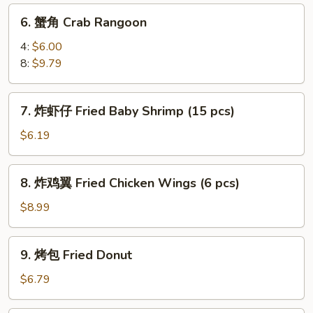
Dumpling
6.
6. 蟹角 Crab Rangoon
(8)
蟹
角
4:
$6.00
Crab
8:
$9.79
Rangoon
7.
7. 炸虾仔 Fried Baby Shrimp (15 pcs)
炸
虾
$6.19
仔
Fried
8.
8. 炸鸡翼 Fried Chicken Wings (6 pcs)
Baby
炸
Shrimp
鸡
$8.99
(15
翼
pcs)
Fried
9.
9. 烤包 Fried Donut
Chicken
烤
Wings
包
$6.79
(6
Fried
pcs)
Donut