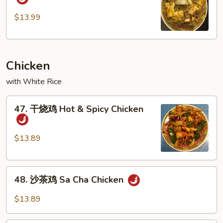
Special
洲
Mei
米
$13.99
Fun
粉
Singapore
Mei
Chicken
Fun
with White Rice
47.
47. 干烧鸡 Hot & Spicy Chicken
干
烧
鸡
$13.89
Hot
&
48.
Spicy
48. 沙茶鸡 Sa Cha Chicken
沙
Chicken
茶
$13.89
鸡
Sa