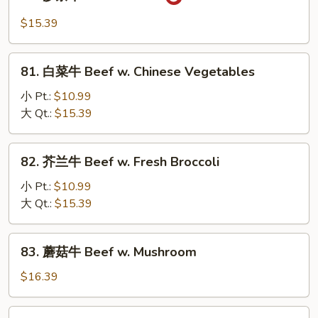
沙
茶
$15.39
牛
Sa
81.
Cha
81. 白菜牛 Beef w. Chinese Vegetables
白
Beef
菜
小 Pt.:
$10.99
牛
大 Qt.:
$15.39
Beef
w.
82.
82. 芥兰牛 Beef w. Fresh Broccoli
Chinese
芥
Vegetables
兰
小 Pt.:
$10.99
牛
大 Qt.:
$15.39
Beef
w.
83.
83. 蘑菇牛 Beef w. Mushroom
Fresh
蘑
Broccoli
菇
$16.39
牛
Beef
84.