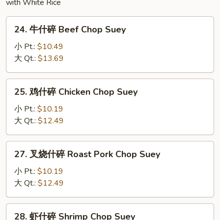
with White Rice
24.
24. 牛什碎 Beef Chop Suey
牛
什
小 Pt.:
$10.49
碎
大 Qt.:
$13.69
Beef
Chop
25.
25. 鸡什碎 Chicken Chop Suey
Suey
鸡
什
小 Pt.:
$10.19
碎
大 Qt.:
$12.49
Chicken
Chop
27.
27. 叉烧什碎 Roast Pork Chop Suey
Suey
叉
烧
小 Pt.:
$10.19
什
大 Qt.:
$12.49
碎
Roast
28.
28. 虾什碎 Shrimp Chop Suey
Pork