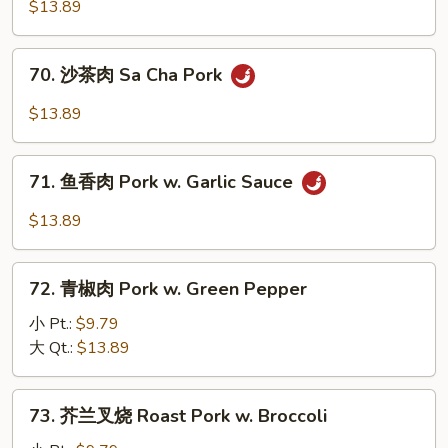
湖
$13.89
Pork
南
肉
70.
70. 沙茶肉 Sa Cha Pork
片
沙
Hunan
茶
$13.89
Sliced
肉
Pork
Sa
71.
w.
Cha
71. 鱼香肉 Pork w. Garlic Sauce
鱼
Black
Pork
香
Bean
$13.89
肉
Sauce
Pork
72.
w.
72. 青椒肉 Pork w. Green Pepper
青
Garlic
椒
小 Pt.:
$9.79
Sauce
肉
大 Qt.:
$13.89
Pork
w.
73.
73. 芥兰叉烧 Roast Pork w. Broccoli
Green
芥
Pepper