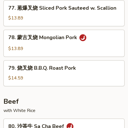
Roast
77.
77. 葱爆叉烧 Sliced Pork Sauteed w. Scallion
Pork
葱
w.
爆
$13.89
Snow
叉
Peas
烧
78.
78. 蒙古叉烧 Mongolian Pork
Sliced
蒙
Pork
古
$13.89
Sauteed
叉
w.
烧
79.
Scallion
Mongolian
79. 烧叉烧 B.B.Q. Roast Pork
烧
Pork
叉
$14.59
烧
B.B.Q.
Roast
Beef
Pork
with White Rice
80.
80. 沙茶牛 Sa Cha Beef