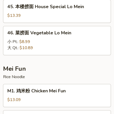
45.
Mein
45. 本楼捞面 House Special Lo Mein
本
楼
$13.39
捞
面
46.
46. 菜捞面 Vegetable Lo Mein
House
菜
Special
捞
小 Pt.:
$8.99
Lo
面
大 Qt.:
$10.89
Mein
Vegetable
Lo
Mein
Mei Fun
Rice Noodle
M1.
M1. 鸡米粉 Chicken Mei Fun
鸡
米
$13.09
粉
Chicken
M1.