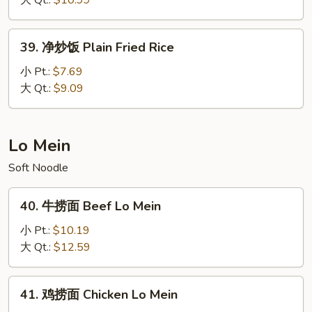
大 Qt.:
$10.99
饭
Ham
39.
39. 净炒饭 Plain Fried Rice
Fried
净
Rice
炒
小 Pt.:
$7.69
饭
大 Qt.:
$9.09
Plain
Fried
Rice
Lo Mein
Soft Noodle
40.
40. 牛捞面 Beef Lo Mein
牛
捞
小 Pt.:
$10.19
面
大 Qt.:
$12.59
Beef
Lo
41.
41. 鸡捞面 Chicken Lo Mein
Mein
鸡