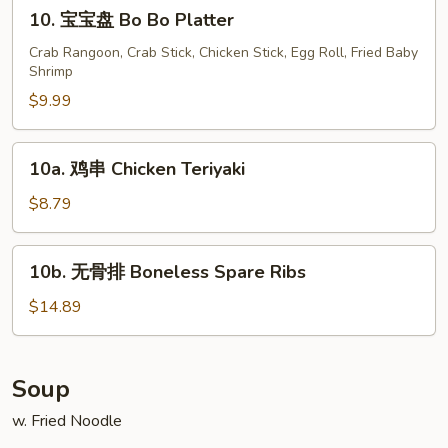
10.
10. 宝宝盘 Bo Bo Platter
宝
宝
Crab Rangoon, Crab Stick, Chicken Stick, Egg Roll, Fried Baby
Shrimp
盘
Bo
$9.99
Bo
Platter
10a.
10a. 鸡串 Chicken Teriyaki
鸡
串
$8.79
Chicken
Teriyaki
10b.
10b. 无骨排 Boneless Spare Ribs
无
骨
$14.89
排
Boneless
Spare
Soup
Ribs
w. Fried Noodle