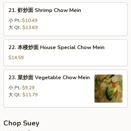
Roast
21.
21. 虾炒面 Shrimp Chow Mein
Pork
虾
Chow
炒
小 Pt.:
$10.49
Mein
面
大 Qt.:
$13.69
Shrimp
Chow
22.
22. 本楼炒面 House Special Chow Mein
Mein
本
楼
$14.59
炒
面
23.
23. 菜炒面 Vegetable Chow Mein
House
菜
Special
炒
小 Pt.:
$9.29
Chow
面
大 Qt.:
$11.79
Mein
Vegetable
Chow
Mein
Chop Suey