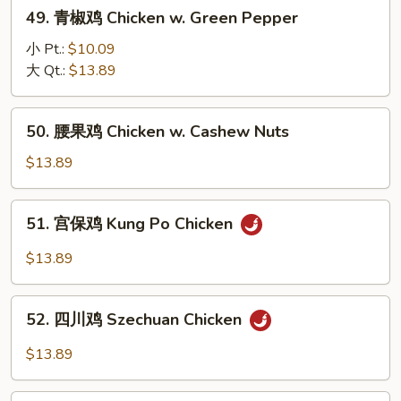
49.
Cha
49. 青椒鸡 Chicken w. Green Pepper
青
Chicken
椒
小 Pt.:
$10.09
鸡
大 Qt.:
$13.89
Chicken
w.
50.
50. 腰果鸡 Chicken w. Cashew Nuts
Green
腰
Pepper
果
$13.89
鸡
Chicken
51.
51. 宫保鸡 Kung Po Chicken
w.
宫
Cashew
保
$13.89
Nuts
鸡
Kung
52.
Po
52. 四川鸡 Szechuan Chicken
四
Chicken
川
$13.89
鸡
Szechuan