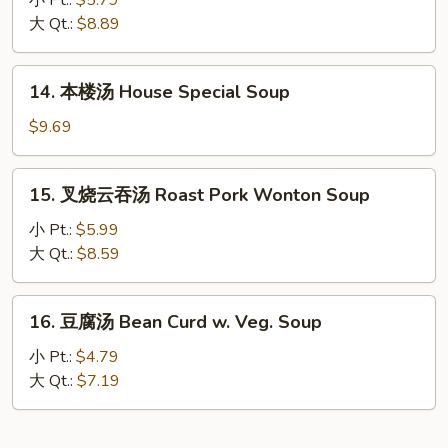
小 Pt.:
$5.79
汤
大 Qt.:
$8.89
Hot
&
14.
Sour
14. 本楼汤 House Special Soup
本
Soup
楼
$9.69
汤
House
15.
15. 叉烧云吞汤 Roast Pork Wonton Soup
Special
叉
Soup
烧
小 Pt.:
$5.99
云
大 Qt.:
$8.59
吞
汤
16.
16. 豆腐汤 Bean Curd w. Veg. Soup
Roast
豆
Pork
腐
小 Pt.:
$4.79
Wonton
汤
大 Qt.:
$7.19
Soup
Bean
Curd