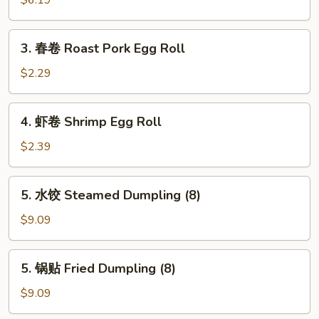
$6.19
吞
Fried
3.
3. 春卷 Roast Pork Egg Roll
Wonton
春
(10)
卷
$2.29
Roast
Pork
4.
4. 虾卷 Shrimp Egg Roll
Egg
虾
Roll
卷
$2.39
Shrimp
Egg
5.
5. 水饺 Steamed Dumpling (8)
Roll
水
饺
$9.09
Steamed
Dumpling
5.
5. 锅贴 Fried Dumpling (8)
(8)
锅
贴
$9.09
Fried