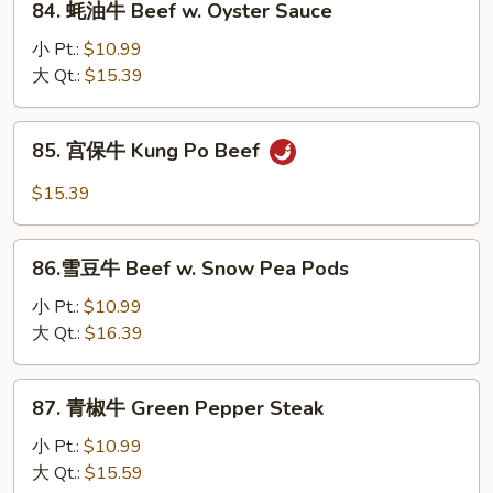
84. 蚝油牛 Beef w. Oyster Sauce
w.
蚝
Mushroom
油
小 Pt.:
$10.99
牛
大 Qt.:
$15.39
Beef
w.
85.
85. 宫保牛 Kung Po Beef
Oyster
宫
Sauce
保
$15.39
牛
Kung
86.
Po
86.雪豆牛 Beef w. Snow Pea Pods
雪
Beef
豆
小 Pt.:
$10.99
牛
大 Qt.:
$16.39
Beef
w.
87.
87. 青椒牛 Green Pepper Steak
Snow
青
Pea
椒
小 Pt.:
$10.99
Pods
牛
大 Qt.:
$15.59