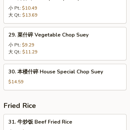
虾
Chop
什
小 Pt.:
$10.49
Suey
碎
大 Qt.:
$13.69
Shrimp
Chop
29.
29. 菜什碎 Vegetable Chop Suey
Suey
菜
什
小 Pt.:
$9.29
碎
大 Qt.:
$11.29
Vegetable
Chop
30.
30. 本楼什碎 House Special Chop Suey
Suey
本
楼
$14.59
什
碎
House
Fried Rice
Special
Chop
31.
31. 牛炒饭 Beef Fried Rice
Suey
牛